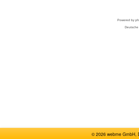
Powered by
p
Deutsche
© 2026 webme GmbH, De