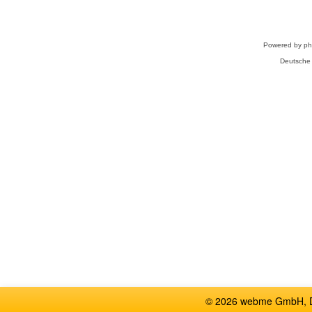
Powered by
p
Deutsche
© 2026 webme GmbH, De