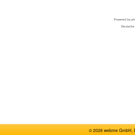
Powered by
p
Deutsche
© 2026 webme GmbH, De