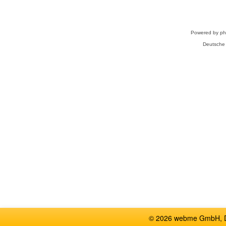
Powered by
p
Deutsche
© 2026 webme GmbH, De