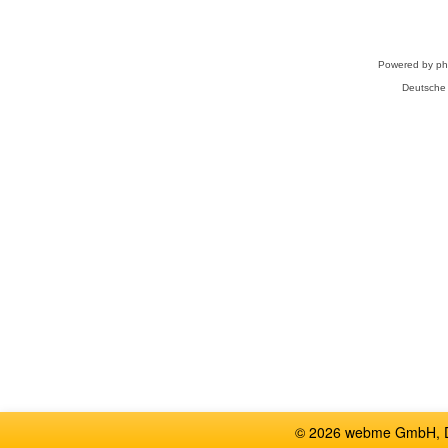
Powered by
p
Deutsche
© 2026 webme GmbH, De