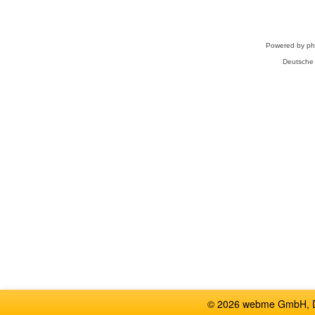
Powered by
p
Deutsche
© 2026 webme GmbH, De