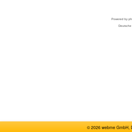
Powered by
p
Deutsche
© 2026 webme GmbH, De