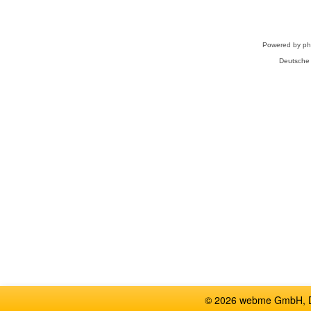
Powered by
p
Deutsche
© 2026 webme GmbH, De