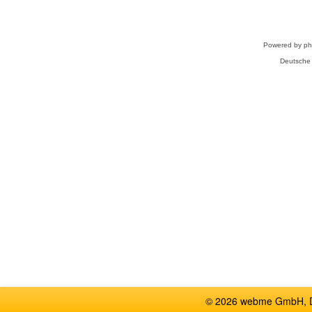
Powered by
p
Deutsche
© 2026 webme GmbH, De