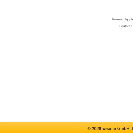
Powered by
p
Deutsche
© 2026 webme GmbH, De