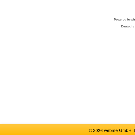
Powered by
p
Deutsche
© 2026 webme GmbH, De