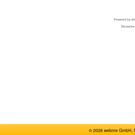
Powered by
p
Deutsche
© 2026 webme GmbH, De