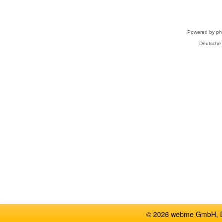
Powered by
p
Deutsche
© 2026 webme GmbH, De