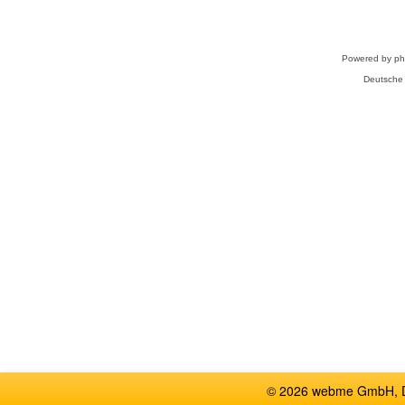
Powered by
p
Deutsche
© 2026 webme GmbH, De