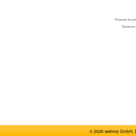
Powered by
p
Deutsche
© 2026 webme GmbH, De