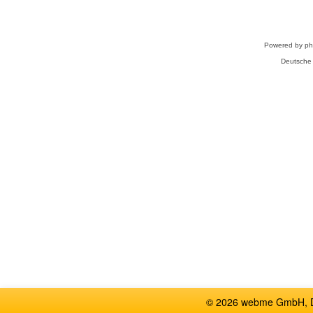
Powered by
p
Deutsche
© 2026 webme GmbH, De