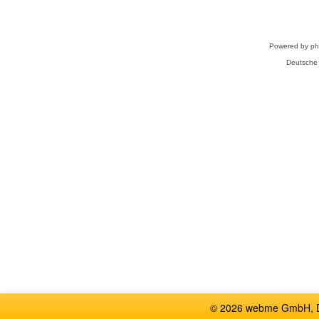
Powered by
p
Deutsche
© 2026 webme GmbH, De