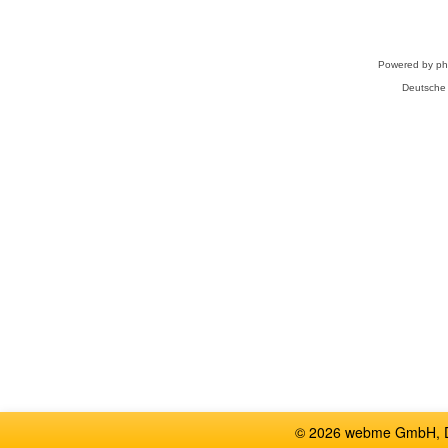
Powered by
p
Deutsche
© 2026 webme GmbH, De