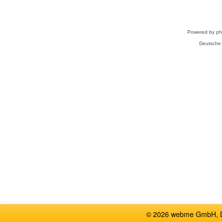
Powered by
p
Deutsche
© 2026 webme GmbH, De