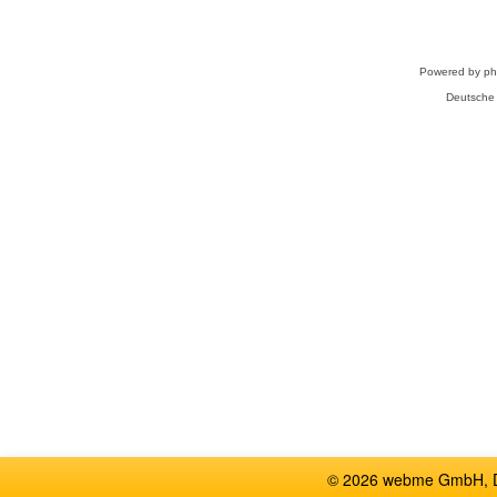
Powered by
p
Deutsche
© 2026 webme GmbH, De