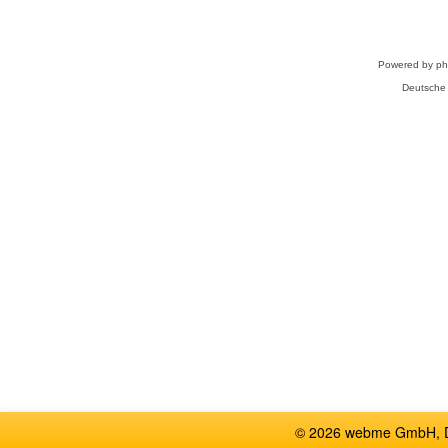
Powered by
p
Deutsche
© 2026 webme GmbH, De