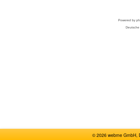
Powered by
p
Deutsche
© 2026 webme GmbH, De