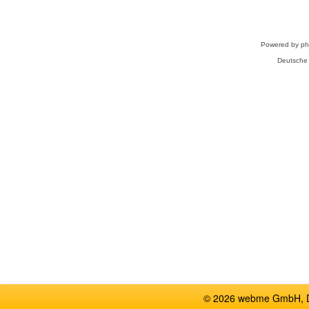
Powered by
p
Deutsche
© 2026 webme GmbH, De