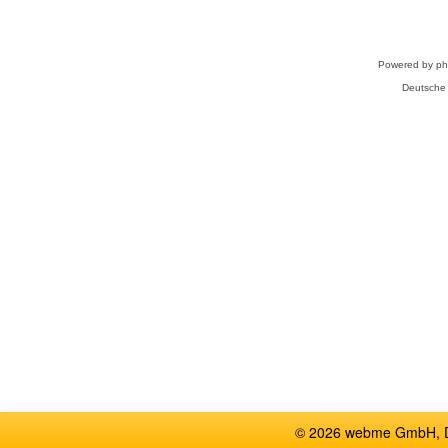
Powered by
p
Deutsche
© 2026 webme GmbH, De