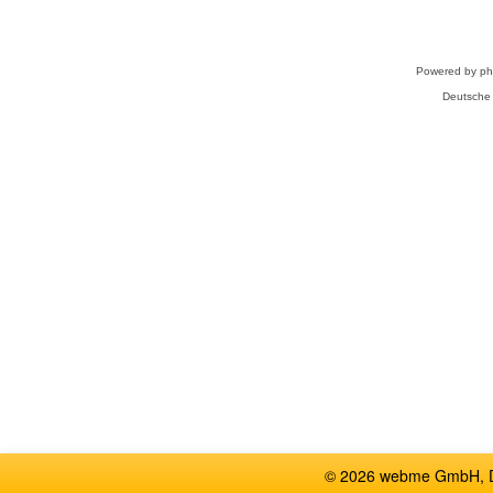
Powered by
p
Deutsche
© 2026 webme GmbH, De