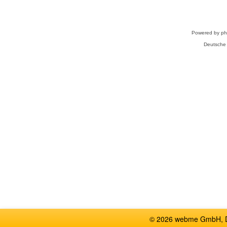
Powered by
p
Deutsche
© 2026 webme GmbH, De