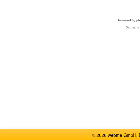
Powered by
p
Deutsche
© 2026 webme GmbH, De