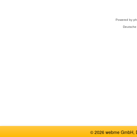
Powered by
p
Deutsche
© 2026 webme GmbH, De