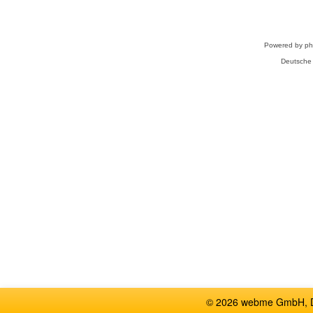
Powered by
p
Deutsche
© 2026 webme GmbH, De