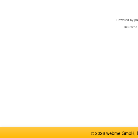
Powered by
p
Deutsche
© 2026 webme GmbH, De