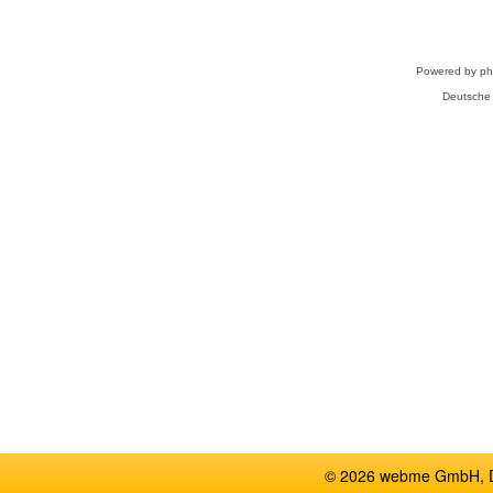
Powered by
p
Deutsche
© 2026 webme GmbH, De