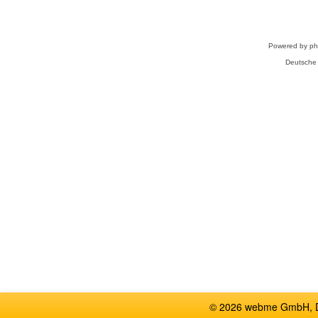
Powered by
p
Deutsche
© 2026 webme GmbH, De