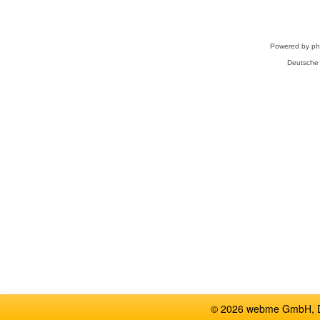
Powered by
p
Deutsche
© 2026 webme GmbH, De