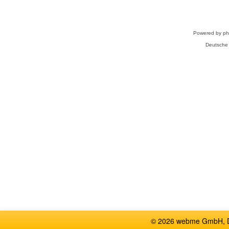
Powered by
p
Deutsche
© 2026 webme GmbH, De