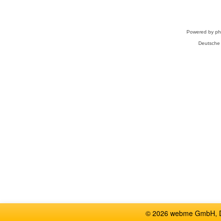
Powered by
p
Deutsche
© 2026 webme GmbH, De