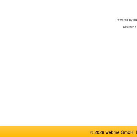
Powered by
p
Deutsche
© 2026 webme GmbH, De