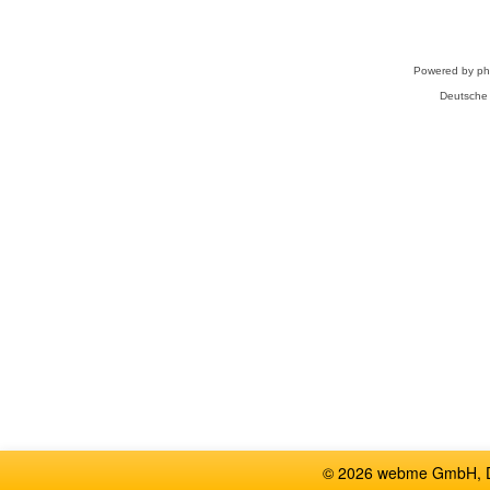
Powered by
p
Deutsche
© 2026 webme GmbH, De