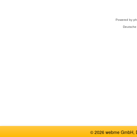
Powered by
p
Deutsche
© 2026 webme GmbH, De