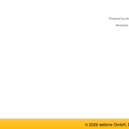
Powered by
p
Deutsche
© 2026 webme GmbH, De