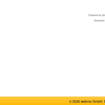
Powered by
p
Deutsche
© 2026 webme GmbH, De