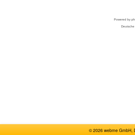
Powered by
p
Deutsche
© 2026 webme GmbH, De