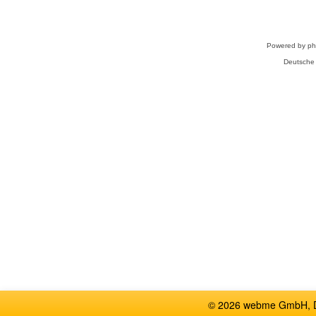
Powered by
p
Deutsche
© 2026 webme GmbH, De