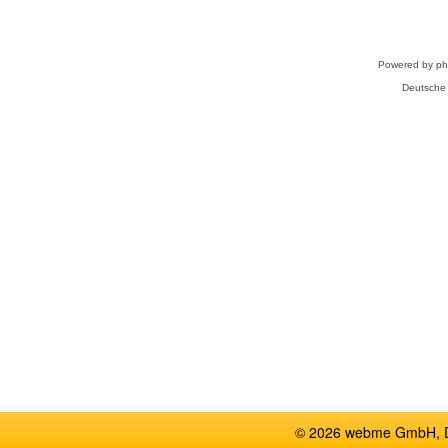
Powered by
p
Deutsche
© 2026 webme GmbH, De