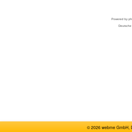
Powered by
p
Deutsche
© 2026 webme GmbH, De