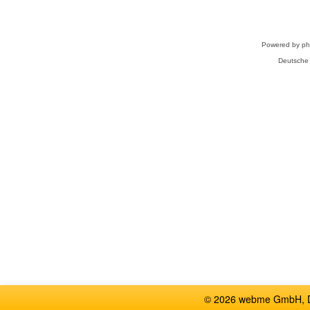
Powered by
p
Deutsche
© 2026 webme GmbH, De