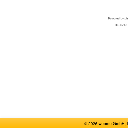
Powered by
p
Deutsche
© 2026 webme GmbH, De