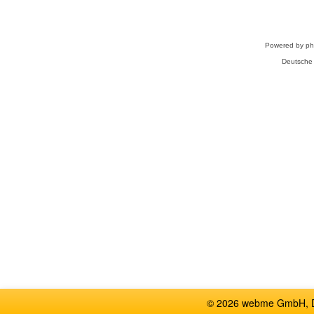
Powered by
p
Deutsche
© 2026 webme GmbH, De