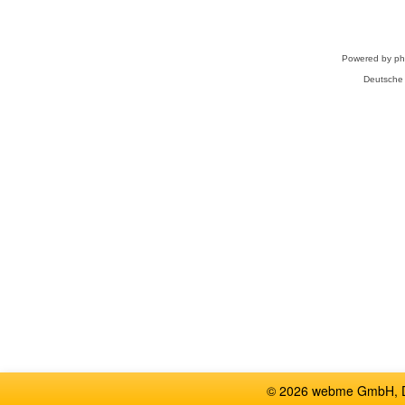
Powered by
p
Deutsche
© 2026 webme GmbH, De