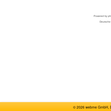
Powered by
p
Deutsche
© 2026 webme GmbH, De