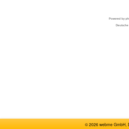
Powered by
p
Deutsche
© 2026 webme GmbH, De